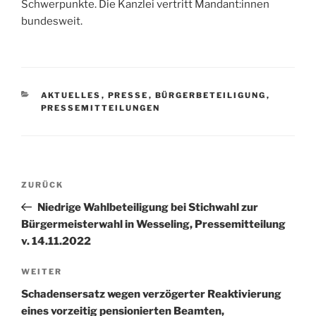
Schwerpunkte. Die Kanzlei vertritt Mandant:innen
bundesweit.
KATEGORIEN
AKTUELLES
,
PRESSE
,
BÜRGERBETEILIGUNG
,
PRESSEMITTEILUNGEN
Beitragsnavigation
Vorheriger
ZURÜCK
Beitrag
Niedrige Wahlbeteiligung bei Stichwahl zur
Bürgermeisterwahl in Wesseling, Pressemitteilung
v. 14.11.2022
Nächster
WEITER
Beitrag
Schadensersatz wegen verzögerter Reaktivierung
eines vorzeitig pensionierten Beamten,