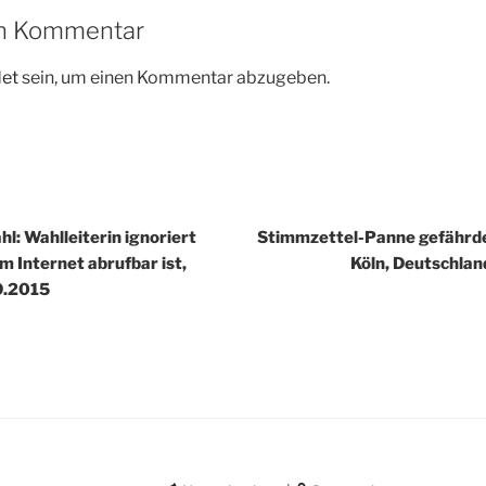
en Kommentar
et
sein, um einen Kommentar abzugeben.
igation
: Wahlleiterin ignoriert
Stimmzettel-Panne gefährde
m Internet abrufbar ist,
Köln, Deutschlan
9.2015