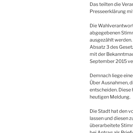
Das teilten die Ver
Presseerklärung mit
Die Wahlverantwort
abgegebenen Stimmz
ausgezählt werden. D
Absatz 3 des Geset
mit der Bekanntmac
September 2015 ver
Demnach liege eine 
Über Ausnahmen, di
entscheiden. Diese 
heutigen Meldung.
Die Stadt hat den 
lassen und diesen z
überarbeitete Stim
bei Antrag als Brie