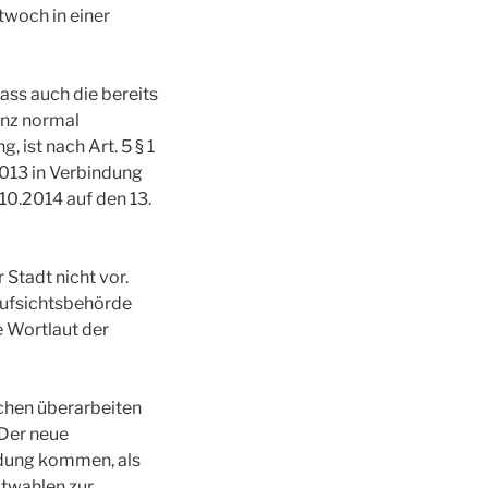
twoch in einer
ss auch die bereits
anz normal
, ist nach Art. 5 § 1
013 in Verbindung
0.2014 auf den 13.
Stadt nicht vor.
Aufsichtsbehörde
e Wortlaut der
chen überarbeiten
 Der neue
ndung kommen, als
ktwahlen zur