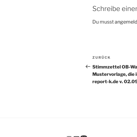
Schreibe ein
Du musst
angemeld
Beitragsnav
Vorheriger
ZURÜCK
Beitrag
Stimmzettel OB-Wahl
Mustervorlage, die i
report-k.de v. 02.0