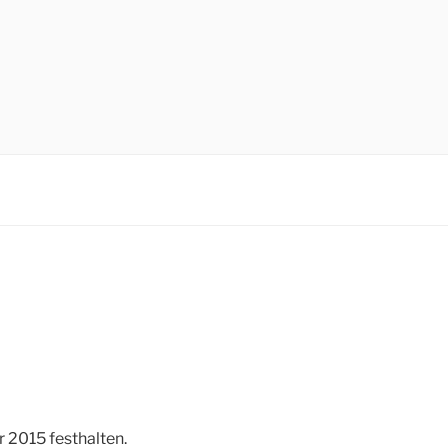
SELLSCHAFT
anwältin Sarah Nußbaum |
 2015 festhalten.