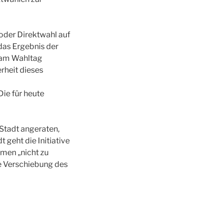
oder Direktwahl auf
das Ergebnis der
l am Wahltag
rheit dieses
ie für heute
 Stadt angeraten,
geht die Initiative
mmen „nicht zu
ine Verschiebung des