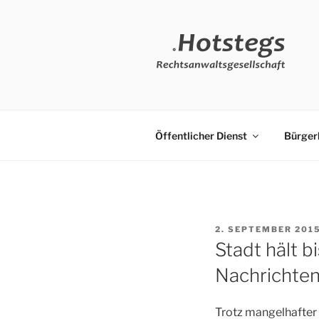
Zum
Inhalt
springen
HOTSTEGS
öffentliches Dienstrecht und D
Rechtsanwältin Katharina Voig
| RECHTS
Öffentlicher Dienst
Bürger
FACHANWÄ
VERWALT
VERÖFFENTLICHT
2. SEPTEMBER 201
AM
Stadt hält b
Nachrichten
Trotz mangelhafter 