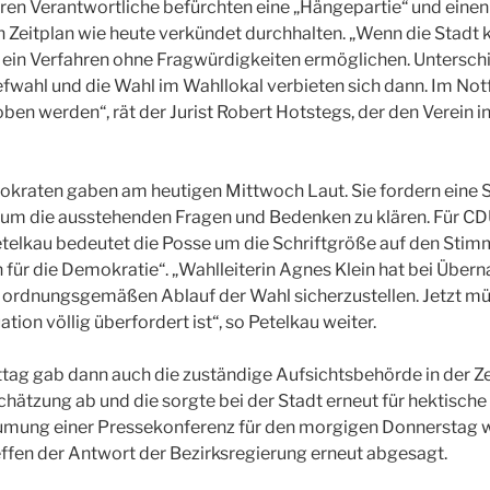
deren Verantwortliche befürchten eine „Hängepartie“ und einen
ren Zeitplan wie heute verkündet durchhalten. „Wenn die Stadt
sie ein Verfahren ohne Fragwürdigkeiten ermöglichen. Untersch
efwahl und die Wahl im Wahllokal verbieten sich dann. Im Notf
en werden“, rät der Jurist Robert Hotstegs, der den Verein i
okraten gaben am heutigen Mittwoch Laut. Sie fordern eine 
um die ausstehenden Fragen und Bedenken zu klären. Für CD
telkau bedeutet die Posse um die Schriftgröße auf den Stimm
 für die Demokratie“. „Wahlleiterin Agnes Klein hat bei Über
 ordnungsgemäßen Ablauf der Wahl sicherzustellen. Jetzt müs
ation völlig überfordert ist“, so Petelkau weiter.
ag gab dann auch die zuständige Aufsichtsbehörde in der Z
hätzung ab und die sorgte bei der Stadt erneut für hektische
umung einer Pressekonferenz für den morgigen Donnerstag 
ffen der Antwort der Bezirksregierung erneut abgesagt.