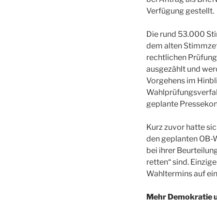
Verfügung gestellt.
Die rund 53.000 Sti
dem alten Stimmzett
rechtlichen Prüfun
ausgezählt und werd
Vorgehens im Hinbl
Wahlprüfungsverfahr
geplante Pressekon
Kurz zuvor hatte si
den geplanten OB-Wa
bei ihrer Beurteilu
retten“ sind. Einzig
Wahltermins auf ein
Mehr Demokratie u