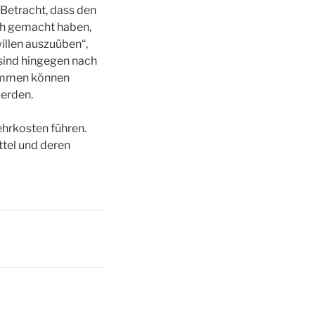
 Betracht, dass den
ch gemacht haben,
illen auszuüben“,
 sind hingegen nach
timmen können
werden.
hrkosten führen.
ttel und deren