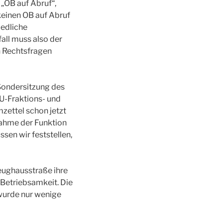
 „OB auf Abruf“,
 keinen OB auf Abruf
iedliche
all muss also der
n Rechtsfragen
Sondersitzung des
U-Fraktions- und
zettel schon jetzt
nahme der Funktion
sen wir feststellen,
eughausstraße ihre
 Betriebsamkeit. Die
wurde nur wenige