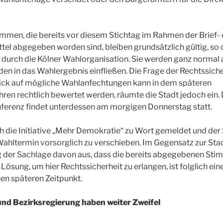
mmen, die bereits vor diesem Stichtag im Rahmen der Brief- 
el abgegeben worden sind, bleiben grundsätzlich gültig, so 
g durch die Kölner Wahlorganisation. Sie werden ganz norma
en in das Wahlergebnis einfließen. Die Frage der Rechtssiche
ick auf mögliche Wahlanfechtungen kann in dem späteren
en rechtlich bewertet werden, räumte die Stadt jedoch ein. D
ferenz findet unterdessen am morgigen Donnerstag statt.
ch die Initiative „Mehr Demokratie“ zu Wort gemeldet und der
hltermin vorsorglich zu verschieben. Im Gegensatz zur Stadt 
ng der Sachlage davon aus, dass die bereits abgegebenen Sti
e Lösung, um hier Rechtssicherheit zu erlangen, ist folglich e
en späteren Zeitpunkt.
nd Bezirksregierung haben weiter Zweifel