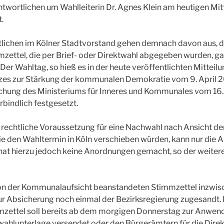
antwortlichen um Wahlleiterin Dr. Agnes Klein am heutigen Mit
.
lichen im Kölner Stadtvorstand gehen demnach davon aus, da
ettel, die per Brief- oder Direktwahl abgegeben wurden, g
er Wahltag, so hieß es in der heute veröffentlichten Mitteilung
zes zur Stärkung der kommunalen Demokratie vom 9. April 2
hung des Ministeriums für Inneres und Kommunales vom 16.1
bindlich festgesetzt.
rechtliche Voraussetzung für eine Nachwahl nach Ansicht der 
e den Wahltermin in Köln verschieben würden, kann nur die 
hat hierzu jedoch keine Anordnungen gemacht, so der weiter
von der Kommunalaufsicht beanstandeten Stimmzettel inzwis
ur Absicherung noch einmal der Bezirksregierung zugesandt.
mzettel soll bereits ab dem morgigen Donnerstag zur Anwe
fwahlunterlage versendet oder den Bürgerämtern für die Dire