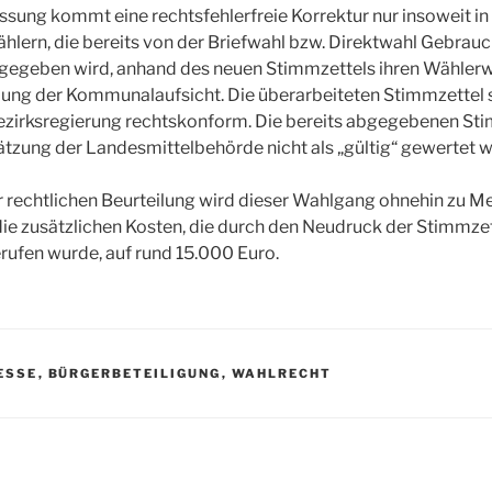
sung kommt eine rechtsfehlerfreie Korrektur nur insoweit in
hlern, die bereits von der Briefwahl bzw. Direktwahl Gebrau
 gegeben wird, anhand des neuen Stimmzettels ihren Wählerw
eilung der Kommunalaufsicht. Die überarbeiteten Stimmzettel
ezirksregierung rechtskonform. Die bereits abgegebenen S
tzung der Landesmittelbehörde nicht als „gültig“ gewertet 
 rechtlichen Beurteilung wird dieser Wahlgang ohnehin zu Me
 die zusätzlichen Kosten, die durch den Neudruck der Stimmze
rufen wurde, auf rund 15.000 Euro.
ESSE
,
BÜRGERBETEILIGUNG
,
WAHLRECHT