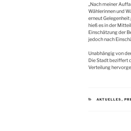
„Nach meiner Auffas
Wählerinnen und Wä
erneut Gelegenheit
hieß es in der Mitt
Einschätzung der B
jedoch nach Einschä
Unabhängig von der
Die Stadt beziffert
Verteilung hervorge
KATEGORIEN
AKTUELLES
,
PR