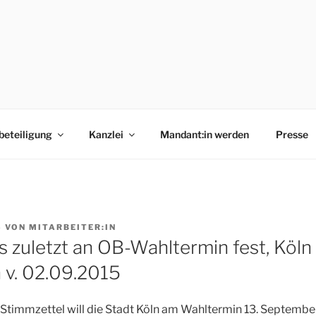
 RECHTSANWALTSGE
isziplinarverfahren | Rechtsanwalt Robert Hotstegs | Rechts
t
ANWÄLT:INNEN UND
beteiligung
Kanzlei
Mandant:in werden
Presse
LT:INNEN FÜR
UNGSRECHT
5
VON
MITARBEITER:IN
is zuletzt an OB-Wahltermin fest, Köln
 v. 02.09.2015
Stimmzettel will die Stadt Köln am Wahltermin 13. September