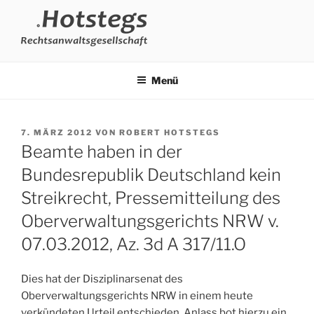
Zum
Inhalt
springen
HOTSTEGS
öffentliches Dienstrecht und Disziplinarverfahren | Rechtsanwalt
Robert Hotstegs | Rechtsanwältin Sarah Nußbaum | Rechtsanwältin
RECHTSANWALTSGESELLSC
Menü
Katharina Voigt
| RECHTSANWÄLT:INNEN UND
FACHANWÄLT:INNEN FÜR
VERÖFFENTLICHT
7. MÄRZ 2012
VON
ROBERT HOTSTEGS
VERWALTUNGSRECHT
AM
Beamte haben in der
Bundesrepublik Deutschland kein
Streikrecht, Pressemitteilung des
Oberverwaltungsgerichts NRW v.
07.03.2012, Az. 3d A 317/11.O
Dies hat der Disziplinarsenat des
Oberverwaltungsgerichts NRW in einem heute
verkündeten Urteil entschieden. Anlass bot hierzu ein