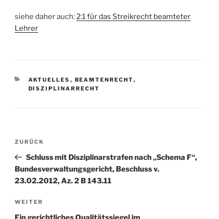
siehe daher auch:
2:1 für das Streikrecht beamteter
Lehrer
KATEGORIEN
AKTUELLES
,
BEAMTENRECHT
,
DISZIPLINARRECHT
Beitragsnavigation
Vorheriger
ZURÜCK
Beitrag
Schluss mit Disziplinarstrafen nach „Schema F“,
Bundesverwaltungsgericht, Beschluss v.
23.02.2012, Az. 2 B 143.11
Nächster
WEITER
Beitrag
Ein gerichtliches Qualitätssiegel im